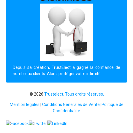
Depuis sa création, TrustElect a gagné la confiance de
nombreux clients. Alors! protéger votre intimité...
© 2026
Trustelect. Tous droits réservés.
Mention légales
|
Conditions Générales de Vente
|
Politique de
Confidentialité