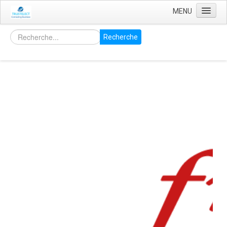
MENU
Accueil
Recherche
Services
La Sauvegarde
La récupération de vos données
Le Cloud?
Pourquoi Chez Vous ?
Accessibilité
Sécurité
Smart Phone
Antivirus
Contrôleur d'accès